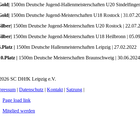
Gold|
1500m Deutsche Jugend-Hallenmeisterschaften U20 Sindelfingen
Gold|
1500m Deutsche Jugend-Meisterschaften U18 Rostock | 31.07.2
Silber|
1500m Deutsche Jugend-Meisterschaften U20 Rostock | 22.07.
Silber|
1500m Deutsche Jugend-Meisterschaften U18 Heilbronn | 05.0
6.Platz |
1500m Deutsche Hallenmeisterschaften Leipzig | 27.02.2022
10.Platz |
1500m Deutsche Meisterschaften Braunschweig | 30.06.2024
2026 SC DHfK Leipzig e.V.
pressum
|
Datenschutz
|
Kontakt
|
Satzung
|
Page load link
Mitglied werden
Nach
oben