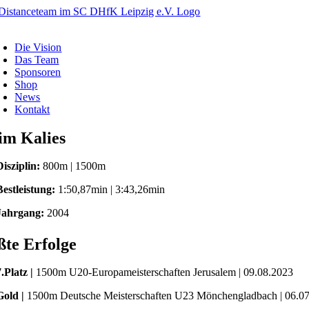
Zum
Inhalt
oggle
springen
avigation
Die Vision
Das Team
Sponsoren
Shop
News
Kontakt
im Kalies
Disziplin:
800m | 1500m
Bestleistung:
1:50,87min | 3:43,26min
Jahrgang:
2004
te Erfolge
7.Platz |
1500m U20-Europameisterschaften Jerusalem | 09.08.2023
Gold |
1500m Deutsche Meisterschaften U23 Mönchengladbach | 06.0