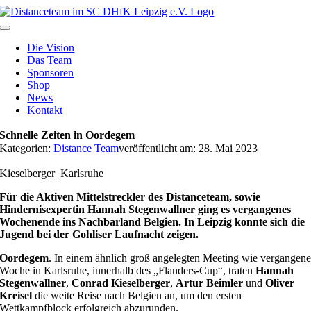
Zum
Inhalt
Toggle
springen
Navigation
Die Vision
Das Team
Sponsoren
Shop
News
Kontakt
Schnelle Zeiten in Oordegem
Kategorien:
Distance Team
veröffentlicht am: 28. Mai 2023
Kieselberger_Karlsruhe
Für die Aktiven Mittelstreckler des Distanceteam, sowie
Hindernisexpertin Hannah Stegenwallner ging es vergangenes
Wochenende ins Nachbarland Belgien. In Leipzig konnte sich die
Jugend bei der Gohliser Laufnacht zeigen.
Oordegem
. In einem ähnlich groß angelegten Meeting wie vergangen
Woche in Karlsruhe, innerhalb des „Flanders-Cup“, traten
Hannah
Stegenwallner
,
Conrad Kieselberger
,
Artur Beimler
und
Oliver
Kreisel
die weite Reise nach Belgien an, um den ersten
Wettkampfblock erfolgreich abzurunden.