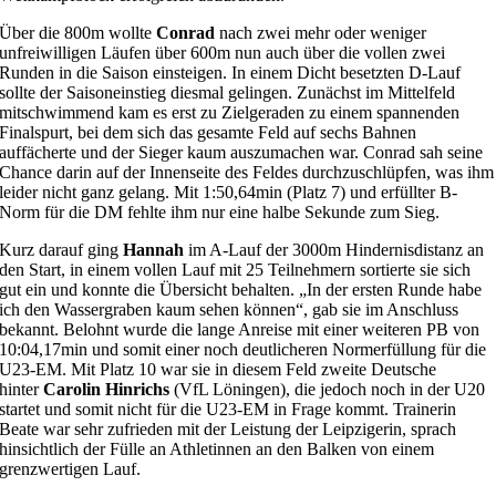
Über die 800m wollte
Conrad
nach zwei mehr oder weniger
unfreiwilligen Läufen über 600m nun auch über die vollen zwei
Runden in die Saison einsteigen. In einem Dicht besetzten D-Lauf
sollte der Saisoneinstieg diesmal gelingen. Zunächst im Mittelfeld
mitschwimmend kam es erst zu Zielgeraden zu einem spannenden
Finalspurt, bei dem sich das gesamte Feld auf sechs Bahnen
auffächerte und der Sieger kaum auszumachen war. Conrad sah seine
Chance darin auf der Innenseite des Feldes durchzuschlüpfen, was ihm
leider nicht ganz gelang. Mit 1:50,64min (Platz 7) und erfüllter B-
Norm für die DM fehlte ihm nur eine halbe Sekunde zum Sieg.
Kurz darauf ging
Hannah
im A-Lauf der 3000m Hindernisdistanz an
den Start, in einem vollen Lauf mit 25 Teilnehmern sortierte sie sich
gut ein und konnte die Übersicht behalten. „In der ersten Runde habe
ich den Wassergraben kaum sehen können“, gab sie im Anschluss
bekannt. Belohnt wurde die lange Anreise mit einer weiteren PB von
10:04,17min und somit einer noch deutlicheren Normerfüllung für die
U23-EM. Mit Platz 10 war sie in diesem Feld zweite Deutsche
hinter
Carolin Hinrichs
(VfL Löningen), die jedoch noch in der U20
startet und somit nicht für die U23-EM in Frage kommt. Trainerin
Beate war sehr zufrieden mit der Leistung der Leipzigerin, sprach
hinsichtlich der Fülle an Athletinnen an den Balken von einem
grenzwertigen Lauf.