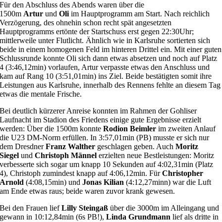
Für den Abschluss des Abends waren über die
1500m
Artur
und
Oli
im Hauptprogramm am Start. Nach reichlich
Verzögerung, des ohnehin schon recht spät angesetzten
Hauptprogramms ertönte der Startschuss erst gegen 22:30Uhr;
mittlerweile unter Flutlicht. Ähnlich wie in Karlsruhe sortierten sich
beide in einem homogenen Feld im hinteren Drittel ein. Mit einer guten
Schlussrunde konnte Oli sich dann etwas absetzen und noch auf Platz
4 (3:46,12min) vorlaufen, Artur verpasste etwas den Anschluss und
kam auf Rang 10 (3:51,01min) ins Ziel. Beide bestätigten somit ihre
Leistungen aus Karlsruhe, innerhalb des Rennens fehlte an diesem Tag
etwas die mentale Frische.
Bei deutlich kürzerer Anreise konnten im Rahmen der Gohliser
Laufnacht im Stadion des Friedens einige gute Ergebnisse erzielt
werden: Über die 1500m konnte
Rodion Beimler
im zweiten Anlauf
die U23 DM-Norm erfüllen. In 3:57,01min (PB) musste er sich nur
dem Dresdner
Franz Walther
geschlagen geben. Auch
Moritz
Siegel
und
Christoph Männel
erzielten neue Bestleistungen: Moritz
verbesserte sich sogar um knapp 10 Sekunden auf 4:02,31min (Platz
4), Christoph zumindest knapp auf 4:06,12min. Für
Christopher
Arnold
(4:08,15min) und
Jonas Kilian
(4:12,27minn) war die Luft
am Ende etwas raus; beide waren zuvor krank gewesen.
Bei den Frauen lief
Lilly Steingaß
über die 3000m im Alleingang und
gewann in 10:12,84min (6s PB!),
Linda Grundmann
lief als dritte in